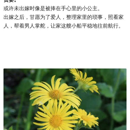
或许未出嫁时像是被捧在手心里的小公主。
出嫁之后，甘愿为了爱人，整理家里的琐事，照看家
人，帮着男人掌舵，让家这艘小船平稳地往前航行。