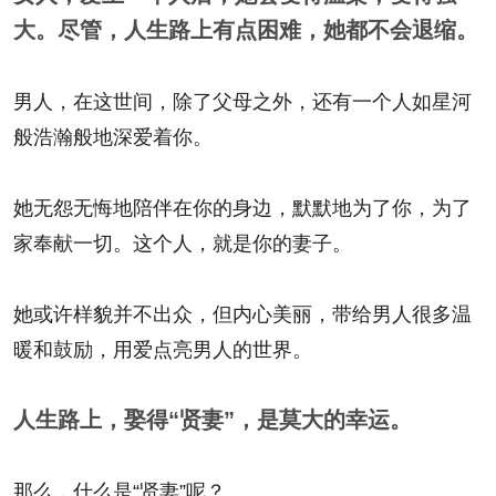
大。
尽管
，人生路上有点困难，她都不会退缩。
男人，在这世间，除了父母之外，还有一个人如星河
般浩瀚般地深爱着你。
她无怨无悔地陪伴在你的身边，默默地为了你，为了
家奉献一切。这个人，就是你的妻子。
她或许样貌并不出众，但内心美丽，带给男人很多温
暖和鼓励，用爱点亮男人的世界。
人生路上，娶得“贤妻”，是莫大的幸运。
那么，什么是“贤妻”呢？