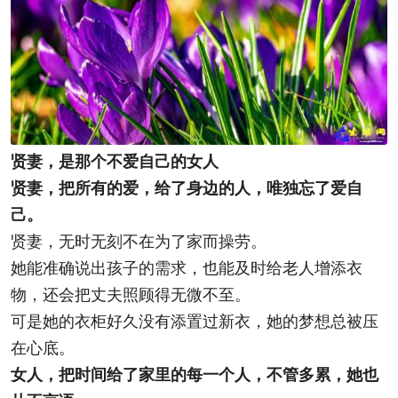
贤妻，是那个不爱自己的女人
贤妻，把所有的爱，给了身边的人，唯独忘了爱自
己。
贤妻，无时无刻不在为了家而操劳。
她能准确说出孩子的需求，也能及时给老人增添衣
物，还会把丈夫照顾得无微不至。
可是她的衣柜好久没有添置过新衣，她的梦想总被压
在心底。
女人，把时间给了家里的每一个人，不管多累，她也